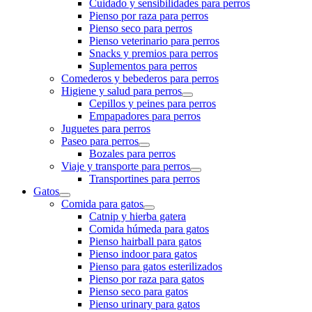
Cuidado y sensibilidades para perros
Pienso por raza para perros
Pienso seco para perros
Pienso veterinario para perros
Snacks y premios para perros
Suplementos para perros
Comederos y bebederos para perros
Higiene y salud para perros
Cepillos y peines para perros
Empapadores para perros
Juguetes para perros
Paseo para perros
Bozales para perros
Viaje y transporte para perros
Transportines para perros
Gatos
Comida para gatos
Catnip y hierba gatera
Comida húmeda para gatos
Pienso hairball para gatos
Pienso indoor para gatos
Pienso para gatos esterilizados
Pienso por raza para gatos
Pienso seco para gatos
Pienso urinary para gatos