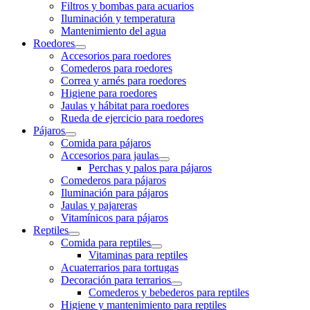
Filtros y bombas para acuarios
Iluminación y temperatura
Mantenimiento del agua
Roedores
Accesorios para roedores
Comederos para roedores
Correa y arnés para roedores
Higiene para roedores
Jaulas y hábitat para roedores
Rueda de ejercicio para roedores
Pájaros
Comida para pájaros
Accesorios para jaulas
Perchas y palos para pájaros
Comederos para pájaros
Iluminación para pájaros
Jaulas y pajareras
Vitamínicos para pájaros
Reptiles
Comida para reptiles
Vitaminas para reptiles
Acuaterrarios para tortugas
Decoración para terrarios
Comederos y bebederos para reptiles
Higiene y mantenimiento para reptiles