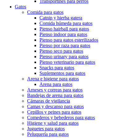
Transportines para perros
Gatos
Comida para gatos
Catnip y hierba gatera
Comida húmeda para gatos
Pienso hairball para gatos
Pienso indoor para gatos
Pienso para gatos esterilizados
Pienso por raza para gatos
Pienso seco para gatos
Pienso urinary para gatos
Pienso veterinario para gatos
Snacks para gatos
Suplementos para gatos
Arena e higiene para gatos
Arena para gatos
Arneses y correas para gatos
Bandejas de arena para gatos
Cámaras de vigilancia
Camas y descanso para gatos
Cepillos y peines para gatos
Comederos y bebederos para gatos
Higiene y salud para gatos
Juguetes para gatos
Peluquería para gatos